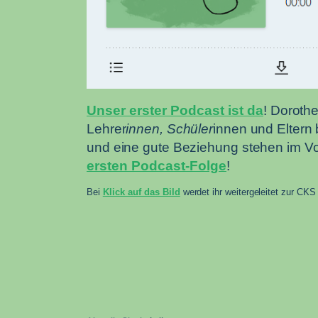
Unser erster Podcast ist da
! Dorothe
Lehrer
innen, Schüler
innen und Eltern
und eine gute Beziehung stehen im Vord
ersten Podcast-Folge
!
Bei
Klick auf das Bild
werdet ihr weitergeleitet zur CKS