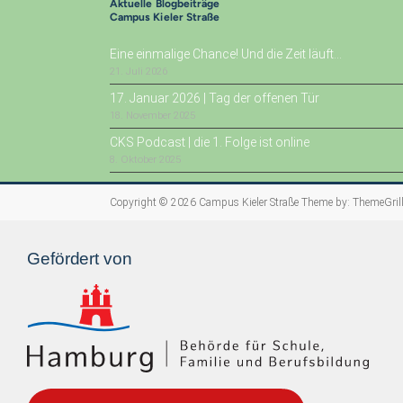
Aktuelle Blogbeiträge
Campus Kieler Straße
Eine einmalige Chance! Und die Zeit läuft…
21. Juli 2026
17. Januar 2026 | Tag der offenen Tür
18. November 2025
CKS Podcast | die 1. Folge ist online
8. Oktober 2025
Copyright © 2026
Campus Kieler Straße
Theme by:
ThemeGril
Gefördert von